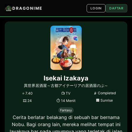
DRAGONIME
LOGIN
DAFTAR
Isekai Izakaya
異世界居酒屋～古都アイテーリアの居酒屋のぶ～
📡
Completed
⭐
7.40
📺
TV
🏢
Sunrise
🎞
24
⏱
14 Menit
Fantasy
Cerita berlatar belakang di sebuah bar bernama
Nobu. Bagi orang lain, mereka melihat tempat ini
layaknya bar pada umumnya yang terletak di jalan