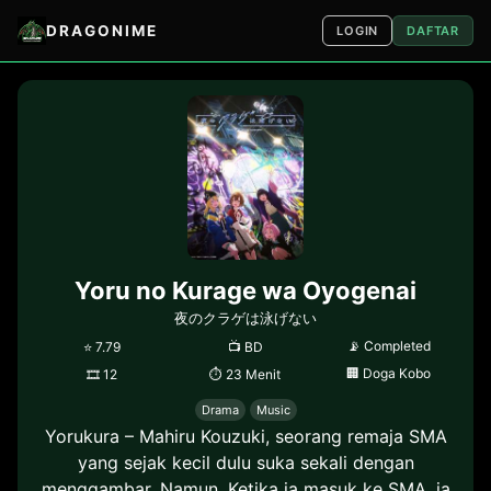
DRAGONIME
LOGIN
DAFTAR
Yoru no Kurage wa Oyogenai
夜のクラゲは泳げない
📡
Completed
⭐
7.79
📺
BD
🏢
Doga Kobo
🎞
12
⏱
23 Menit
Drama
Music
Yorukura – Mahiru Kouzuki, seorang remaja SMA
yang sejak kecil dulu suka sekali dengan
menggambar. Namun, Ketika ia masuk ke SMA, ia