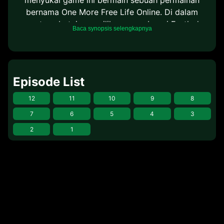
bernama One More Free Life Online. Di dalam
game tersebut, ia memilih nama sebagai Earth dan
Baca synopsis selengkapnya
ingin bermain dengan tujuan agar ia bisa bersantai.
Maka dari itu, skill yang ia pilih juga tidak terlalu
mencolok. Walau begitu, Earth memiliki
kemampuan membuat ramuan yang luar biasa.
Episode List
12
11
10
9
8
7
6
5
4
3
2
1