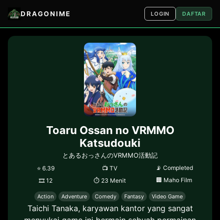
DRAGONIME
LOGIN
DAFTAR
Toaru Ossan no VRMMO
Katsudouki
とあるおっさんのVRMMO活動記
📡
Completed
⭐
6.39
📺
TV
🏢
Maho Film
🎞
12
⏱
23 Menit
Action
Adventure
Comedy
Fantasy
Video Game
Taichi Tanaka, karyawan kantor yang sangat
menyukai game ini bermain sebuah permainan