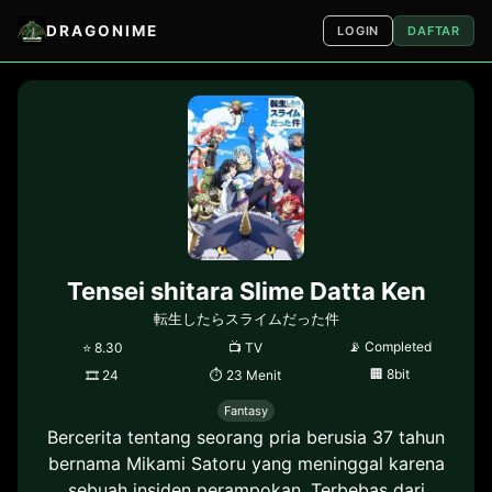
DRAGONIME
LOGIN
DAFTAR
Tensei shitara Slime Datta Ken
転生したらスライムだった件
📡
Completed
⭐
8.30
📺
TV
🏢
8bit
🎞
24
⏱
23 Menit
Fantasy
Bercerita tentang seorang pria berusia 37 tahun
bernama Mikami Satoru yang meninggal karena
sebuah insiden perampokan. Terbebas dari