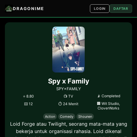
DRAGONIME
LOGIN
DAFTAR
Spy x Family
SPY×FAMILY
📡
Completed
⭐
8.80
📺
TV
🏢
Wit Studio,
🎞
12
⏱
24 Menit
CloverWorks
Action
Comedy
Shounen
Loid Forge atau Twilight, seorang mata-mata yang
bekerja untuk organisasi rahasia. Loid dikenal