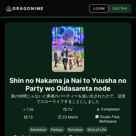
DRAGONIME
LOGIN
DAFTAR
Shin no Nakama ja Nai to Yuusha no
Party wo Oidasareta node
真の仲間じゃないと勇者のパーティーを追い出されたので、辺境
でスローライフすることにしました
📡
Completed
⭐
7.25
📺
TV
🏢
Studio Flad,
🎞
13
⏱
23 Menit
Wolfsbane
Adventure
Fantasy
Romance
Slice of Life