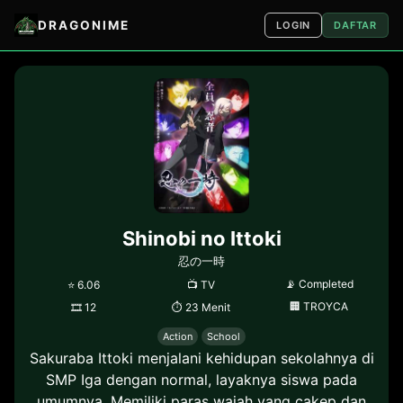
DRAGONIME
LOGIN
DAFTAR
Shinobi no Ittoki
忍の一時
📡
Completed
⭐
6.06
📺
TV
🏢
TROYCA
🎞
12
⏱
23 Menit
Action
School
Sakuraba Ittoki menjalani kehidupan sekolahnya di
SMP Iga dengan normal, layaknya siswa pada
umumnya. Memiliki paras wajah yang cakep dan