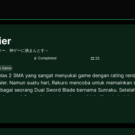
ier
ター、神ゲーに挑まんとす～
📡
Completed
🎞
25
o Game
elas 2 SMA yang sangat menyukai game dengan rating rend
er. Namun suatu hari, Rakuro mencoba untuk memainkan se
bagai seorang Dual Sword Blade bernama Sunraku. Setelah
erapa informasi tersembunyi yang tidak diketahui oleh ora