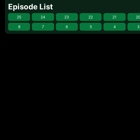
Episode List
25
24
23
22
21
2
8
7
6
5
4
3