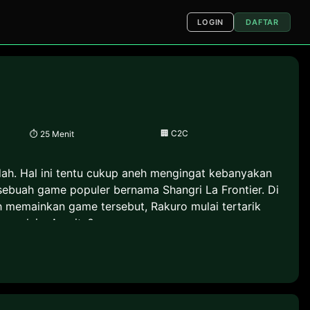
LOGIN
DAFTAR
🏢
C2C
⏱
25 Menit
ah. Hal ini tentu cukup aneh mengingat kebanyakan
buah game populer bernama Shangri La Frontier. Di
 memainkan game tersebut, Rakuro mulai tertarik
ng lain. Apa itu?