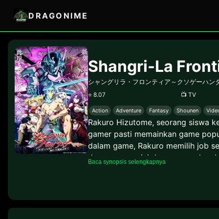
DRAGONIME
Shangri-La Front
シャングリラ・フロンティア～クソゲーハン
⭐
8.07
📺
TV
Action
Adventure
Fantasy
Shounen
Vide
Rakuro Hizutome, seorang siswa k
gamer pasti memainkan game popul
dalam game, Rakuro memilih job se
dengan game ini dan menemukan beb
Baca synopsis selengkapnya