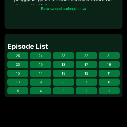
Online (SAO). Dioperasikan dengan alat yang
Baca synopsis selengkapnya
dinamakan NerveGear, NerveGear berupa helm
yang digunakan pemain sebagai alat untuk
mengontrol karakter game agar bisa disesuaikan
mengikuti pikiran pemain itu sendiri. Tanggal 6
November, sebanyak 10.000 pemain yang bermain
Episode List
SAO yang baru dirilis itu mengalami kejadian aneh,
mereka tak melihat adanya tombol logout di dalam
25
24
23
22
21
game Virtual Reality tersbut. Tiba-tiba datang
20
19
18
17
16
seseorang menjelaskan kepada mereka yang
15
14
13
12
11
mengaku sebagai GM dan memaksa para pemain
untuk bermain SAO hingga mencapai lantai 100
10
9
8
7
6
(lantai teratas) dan mengalahkan bos terakhir jika
5
4
3
2
1
ingin keluar dari game. Mereka tak dapat keluar
dari game, jika seseorang dari luar memaksa untuk
melepas helm NerveGear maka pemain akan
mengalami kematian. Begitu pula bagi mereka
yang berada di dalam game, apabila HP mereka