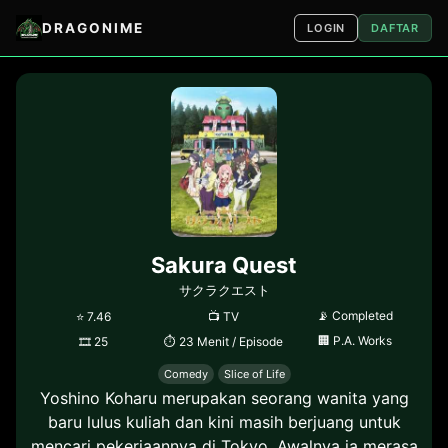
DRAGONIME
LOGIN
DAFTAR
Sakura Quest
サクラクエスト
📡
Completed
⭐
7.46
📺
TV
🏢
P.A. Works
🎞
25
⏱
23 Menit / Episode
Comedy
Slice of Life
Yoshino Koharu merupakan seorang wanita yang
baru lulus kuliah dan kini masih berjuang untuk
mencari pekerjaannya di Tokyo. Awalnya ia merasa