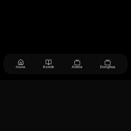
teman-teman baru yang ia temui disana. Dari
sinilah cerita Sakura Quest dimulai. Apakah yang
akan mereka berlima lakukan untuk menghidupkan
kembali desa tersebut?
Home
Komik
Anime
Donghua