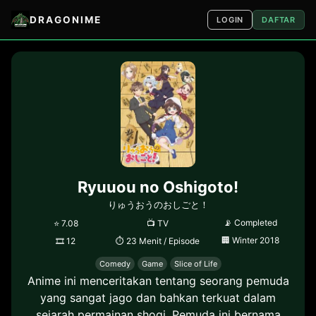
DRAGONIME
LOGIN
DAFTAR
Ryuuou no Oshigoto!
りゅうおうのおしごと！
📡
Completed
⭐
7.08
📺
TV
🏢
Winter 2018
🎞
12
⏱
23 Menit / Episode
Comedy
Game
Slice of Life
Anime ini menceritakan tentang seorang pemuda
yang sangat jago dan bahkan terkuat dalam
sejarah permainan shogi. Pemuda ini bernama