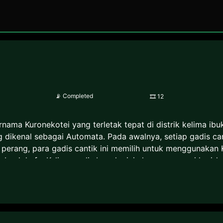
📡
Completed
🎞
12
ama Kuronekotei yang terletak tepat di distrik kelima ibu
 dikenal sebagai Automata. Pada awalnya, setiap gadis can
 perang, para gadis cantik ini memilih untuk menggunakan
sebuah kafe. Kelima gadis boneka ini akan menemani hari-h