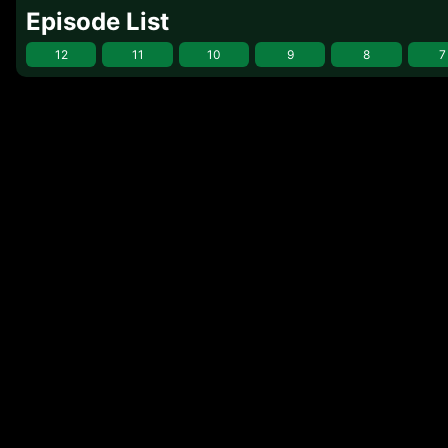
Episode List
12
11
10
9
8
7