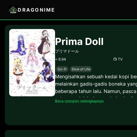
DRAGONIME
Prima Doll
プリマドール
⭐
6.94
📺
TV
Sci-Fi
Slice of Life
Mengisahkan sebuah kedai kopi bern
melainkan gadis-gadis boneka yang
beberapa tahun lalu. Namun, pasca
satunya adalah dengan bekerja di 
Baca synopsis selengkapnya