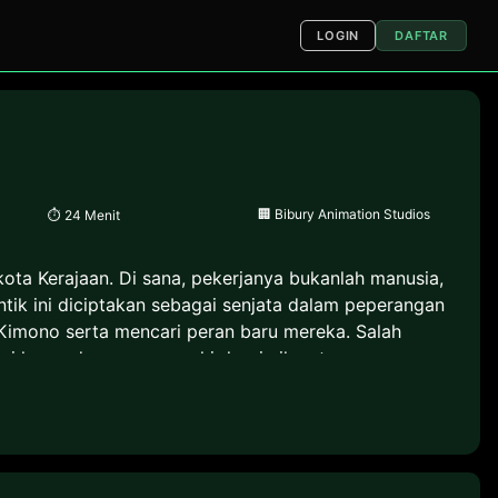
LOGIN
DAFTAR
🏢
Bibury Animation Studios
⏱
24 Menit
kota Kerajaan. Di sana, pekerjanya bukanlah manusia,
tik ini diciptakan sebagai senjata dalam peperangan
 Kimono serta mencari peran baru mereka. Salah
ari kamu dengan secangkir kopi nikmat.