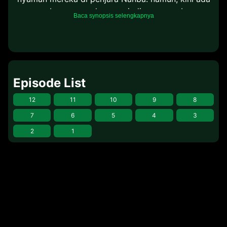
orang baru yang akan menjadi ancaman besar
Baca synopsis selengkapnya
mereka. Ialah Enki Gokuu, masa lalu dari Samon
Gokuu. Ia memiliki tujuan misteriusnya tersendiri di
penjara Nanba. Bagaimanakah kisah mereka
selanjutnya?
Episode List
12
11
10
9
8
7
6
5
4
3
2
1