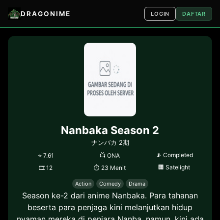
DRAGONIME
LOGIN
DAFTAR
Nanbaka Season 2
ナンバカ 2期
📡
Completed
⭐
7.61
📺
ONA
🏢
Satelight
🎞
12
⏱
23 Menit
Action
Comedy
Drama
Season ke-2 dari anime Nanbaka. Para tahanan
beserta para penjaga kini melanjutkan hidup
nyaman mereka di penjara Nanba. namun, kini ada