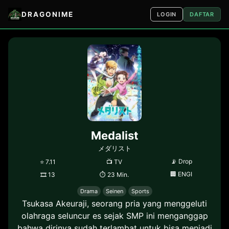
DRAGONIME
LOGIN
DAFTAR
Medalist
メダリスト
📡
Drop
⭐
7.11
📺
TV
🏢
ENGI
🎞
13
⏱
23 Min.
Drama
Seinen
Sports
Tsukasa Akeuraji, seorang pria yang menggeluti
olahraga seluncur es sejak SMP ini menganggap
bahwa dirinya sudah terlambat untuk bisa menjadi