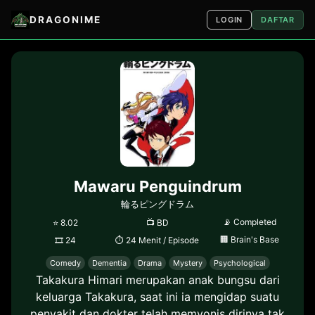
DRAGONIME
LOGIN
DAFTAR
Mawaru Penguindrum
輪るピングドラム
📡
Completed
⭐
8.02
📺
BD
🏢
Brain's Base
🎞
24
⏱
24 Menit / Episode
Comedy
Dementia
Drama
Mystery
Psychological
Takakura Himari merupakan anak bungsu dari
keluarga Takakura, saat ini ia mengidap suatu
penyakit dan dokter telah memvonis dirinya tak