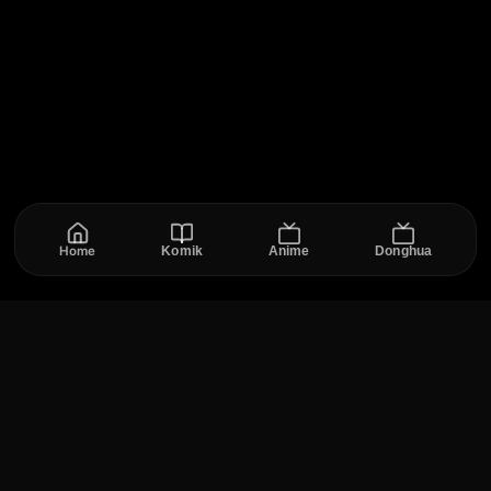
hidupnya, roh tersebut memerintahkan kepada
kakak Himari yaitu Shouma dan Kanba untuk
melakukan sebuah tugas, yakni menemukan benda
yang disebut dengan Penguindrum. Mereka juga
dibantu oleh 3 Penguin aneh. Dari sinilah cerita
mereka dimulai.
Home
Komik
Anime
Donghua