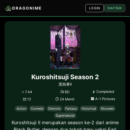
DRAGONIME
LOGIN
DAFTAR
Kuroshitsuji Season 2
黒執事II
📡
Completed
⭐
7.44
📺
BD
🏢
A-1 Pictures
🎞
12
⏱
24 Menit
Action
Comedy
Demons
Fantasy
Historical
Shounen
Supernatural
Kuroshitsuji II merupakan season ke-2 dari anime
Black Butler, dengan dua tokoh baru yakni Earl