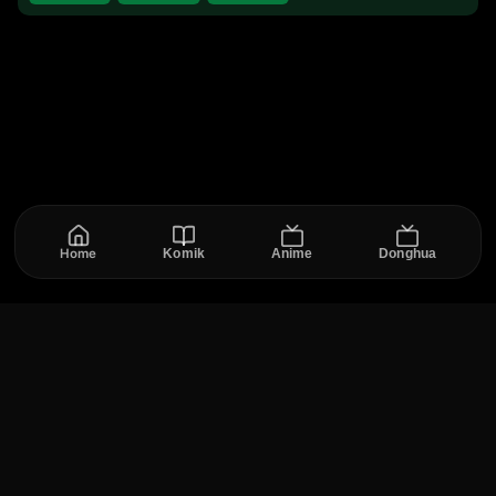
Kuroshitsuji: Book of Circus (Black Butler III) 4.
Kuroshitsuji Movie: Book of the Atlantic 5.
Kuroshitsuji: Kishuku Gakkou-hen (Black Butler:
Public School Arc) 6. Kuroshitsuji: Midori no Majo-
hen (Black Butler: Emerald Witch Arc)
Home
Komik
Anime
Donghua