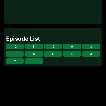
Episode List
12
11
10
9
8
7
6
5
4
3
2
1