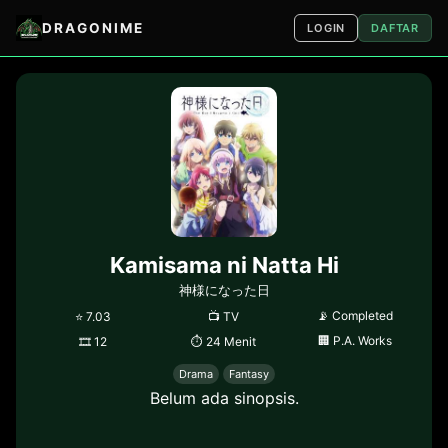
DRAGONIME
LOGIN
DAFTAR
Kamisama ni Natta Hi
神様になった日
📡
Completed
⭐
7.03
📺
TV
🏢
P.A. Works
🎞
12
⏱
24 Menit
Drama
Fantasy
Belum ada sinopsis.