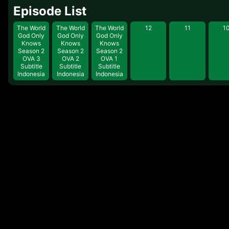
Episode List
The World
The World
The World
12
11
1
God Only
God Only
God Only
Knows
Knows
Knows
Season 2
Season 2
Season 2
OVA 3
OVA 2
OVA 1
Subtitle
Subtitle
Subtitle
Indonesia
Indonesia
Indonesia