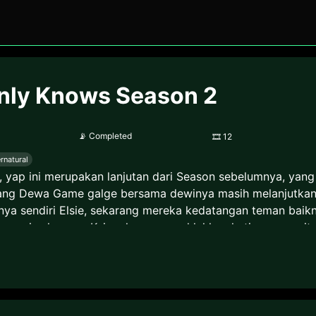
nly Knows Season 2
📡
Completed
🎞
12
rnatural
 yap ini merupakan lanjutan dari Season sebelumnya, yang b
orang Dewa Game galge bersama dewinya masih melanjutkan p
nya sendiri Elsie, sekarang mereka kedatangan teman baikn
sampai sekarang, Keima harus menaklukkan hati para wanit
on juga Season lainnya 1.) Kami nomi zo Shiru Sekai (TWG
ru Sekai: Megami-hen (TWGOK S3)