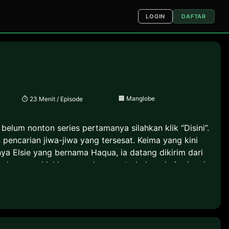
LOGIN
DAFTAR
🏢
Manglobe
⏱
23 Menit / Episode
elum nonton series pertamanya silahkan klik “Disini”.
encarian jiwa-jiwa yang tersesat. Keima yang kini
ya Elsie yang bernama Haqua, ia datang dikirim dari
a dan menaklukkan mereka agar terbebas dari roh-roh
OK S1) 2.) Kami nomi zo Shiru Sekai Season 2