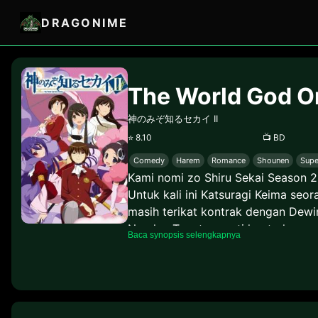
DRAGONIME
The World God O
神のみぞ知るセカイ II
⭐
8.10
📺
BD
Comedy
Harem
Romance
Shounen
Supe
Kami nomi zo Shiru Sekai Season 2,
Untuk kali ini Katsuragi Keima se
masih terikat kontrak dengan Dewi
Neraka. Tepat seperti kontraknya 
Baca synopsis selengkapnya
yang mengganggu jiwa mereka. Tont
(TWGOK S2) 3.) Kami nomi zo Shi