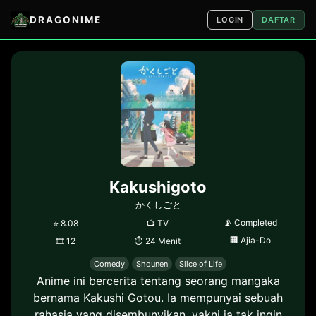
DRAGONIME
LOGIN
DAFTAR
Kakushigoto
かくしごと
📡
Completed
⭐
8.08
📺
TV
🏢
Ajia-Do
🎞
12
⏱
24 Menit
Comedy
Shounen
Slice of Life
Anime ini bercerita tentang seorang mangaka
bernama Kakushi Gotou. Ia mempunyai sebuah
rahasia yang disembunyikan, yakni ia tak ingin