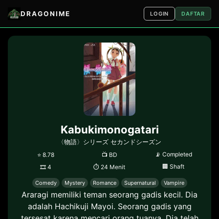
DRAGONIME
LOGIN
DAFTAR
Kabukimonogatari
〈物語〉シリーズ セカンドシーズン
📡
Completed
⭐
8.78
📺
BD
🏢
Shaft
🎞
4
⏱
24 Menit
Comedy
Mystery
Romance
Supernatural
Vampire
Araragi memiliki teman seorang gadis kecil. Dia
adalah Hachikuji Mayoi. Seorang gadis yang
tersesat karena mencari orang tuanya. Dia telah