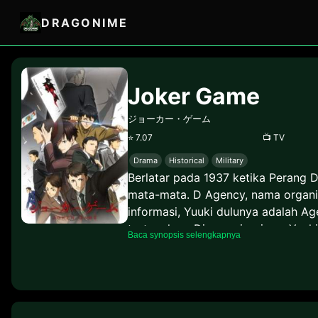
DRAGONIME
Joker Game
ジョーカー・ゲーム
⭐
7.07
📺
TV
Drama
Historical
Military
Berlatar pada 1937 ketika Perang D
mata-mata. D Agency, nama organis
informasi, Yuuki dulunya adalah Ag
tertangkap. Di organisasinya, Yuuki
Baca synopsis selengkapnya
menyamar, menguasai banyak bahas
berhasil mengumpulkan anggota or