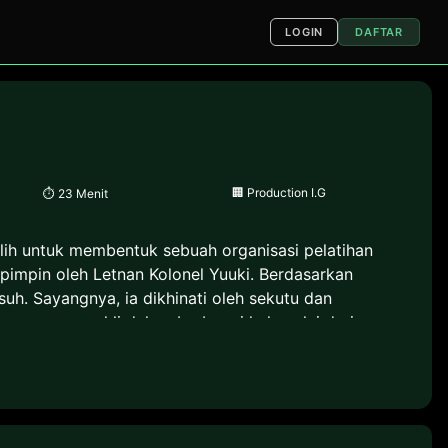
LOGIN
DAFTAR
🏢
Production I.G
⏱
23 Menit
ilih untuk membentuk sebuah organisasi pelatihan
pimpin oleh Letnan Kolonel Yuuki. Berdasarkan
uh. Sayangnya, ia dikhinati oleh sekutu dan
eorang yang ahli dalam berbagai hal, mulai dari
nnya, Yuuki mencari di berbagai belahan dunia dan