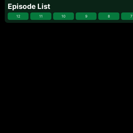
Episode List
12
11
10
9
8
7