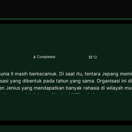
📡
Completed
🎞
12
unia II masih berkecamuk. Di saat itu, tentara Jepang mem
asi yang dibentuk pada tahun yang sama. Organisasi ini di
en Jenius yang mendapatkan banyak rahasia di wilayah mus
 akan menolak lulusan Akademi Militer. Ia juga mencari ses
a, serta mampu membobol sistem keamanan. Dalam perjala
ganisasi dalam jumlah banyak.