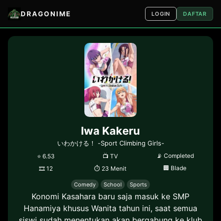
DRAGONIME
LOGIN
DAFTAR
Iwa Kakeru
いわかける！ -Sport Climbing Girls-
📡
Completed
⭐
6.53
📺
TV
🏢
Blade
🎞
12
⏱
23 Menit
Comedy
School
Sports
Konomi Kasahara baru saja masuk ke SMP
Hanamiya khusus Wanita tahun ini, saat semua
siswi sudah menentukan akan bergabung ke klub