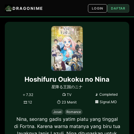
DRAGONIME
LOGIN
DAFTAR
Hoshifuru Oukoku no Nina
星降る王国のニナ
📡
Completed
⭐
7.32
📺
TV
🏢
Signal.MD
🎞
12
⏱
23 Menit
Josei
Romance
Nina, seorang gadis yatim piatu yang tinggal
di Fortna. Karena warna matanya yang biru tua
layaknya lapis Lazuli, Nina ditugaskan untuk