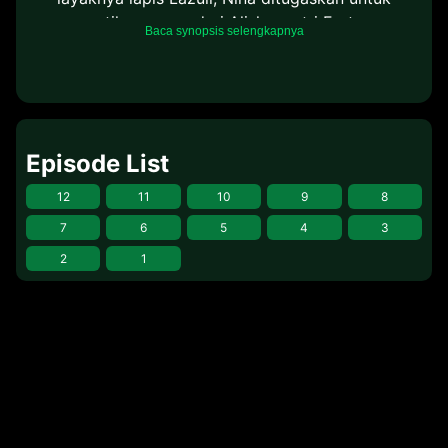
menggantikan peran dari Alisha, putri Fortna yang
Baca synopsis selengkapnya
tewas karena kecelakaan kereta kuda. Tentu, untuk
menjalankan tugas layaknya seorang putri
bukanlah hal mudah. Ia harus belajar tentang etika
dan segala hal lainnya. Selain itu, Nina juga diminta
untuk menipu Sett, calon pria yang akan
Episode List
dinikahinya nanti.
12
11
10
9
8
7
6
5
4
3
2
1