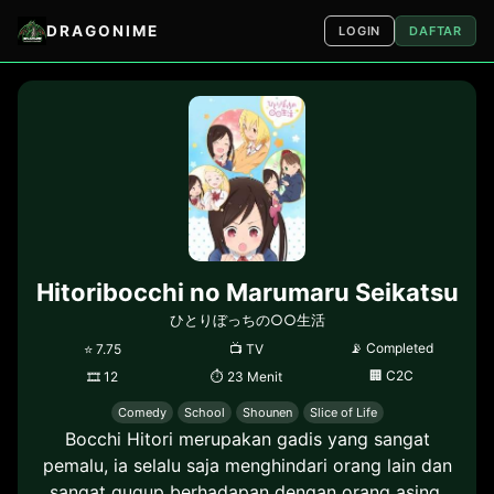
DRAGONIME
LOGIN
DAFTAR
Hitoribocchi no Marumaru Seikatsu
ひとりぼっちの○○生活
📡
Completed
⭐
7.75
📺
TV
🏢
C2C
🎞
12
⏱
23 Menit
Comedy
School
Shounen
Slice of Life
Bocchi Hitori merupakan gadis yang sangat
pemalu, ia selalu saja menghindari orang lain dan
sangat gugup berhadapan dengan orang asing,