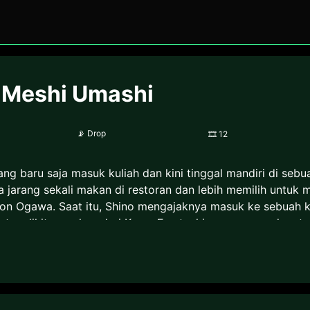
o Meshi Umashi
📡
Drop
🎞
12
g baru saja masuk kuliah dan kini tinggal mandiri di se
 jarang sekali makan di restoran dan lebih memilih untuk 
on Ogawa. Saat itu, Shino mengajaknya masuk ke sebuah
rkat sedikit masukan dari Kurea Furutachi yang merupakan