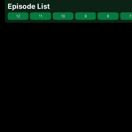
Episode List
12
11
10
9
8
7