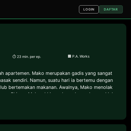
LOGIN
DAFTAR
🏢
P.A. Works
⏱
23 min. per ep.
buah apartemen. Mako merupakan gadis yang sangat
masak sendiri. Namun, suatu hari ia bertemu dengan
 klub bertemakan makanan. Awalnya, Mako menolak
 teman Shinon, Mako akhirnya bergabung dengan klub