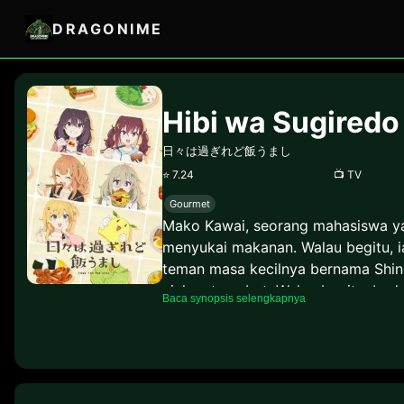
DRAGONIME
Hibi wa Sugired
日々は過ぎれど飯うまし
⭐
7.24
📺
TV
Gourmet
Mako Kawai, seorang mahasiswa yan
menyukai makanan. Walau begitu, ia
teman masa kecilnya bernama Shin
ajakan tersebut. Walau begitu, be
Baca synopsis selengkapnya
tersebut.