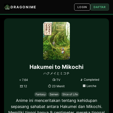
DRAGONIME
LOGIN
DAFTAR
Hakumei to Mikochi
ハクメイとミコチ
📡
Completed
⭐
7.64
📺
TV
🏢
Lerche
🎞
12
⏱
23 Menit
Fantasy
Seinen
Slice of Life
Anime ini menceritakan tentang kehidupan
sepasang sahabat antara Hakumei dan Mikochi.
Memiliki tinggi hanya 9 centimeter, mereka tinggal