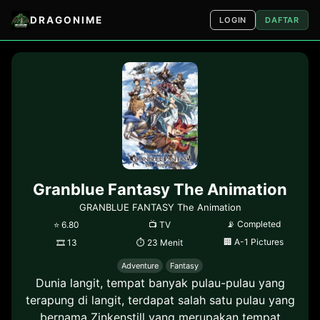
DRAGONIME
LOGIN
DAFTAR
Granblue Fantasy The Animation
GRANBLUE FANTASY The Animation
📡
Completed
⭐
6.80
📺
TV
🏢
A-1 Pictures
🎞
13
⏱
23 Menit
Adventure
Fantasy
Dunia langit, tempat banyak pulau-pulau yang
terapung di langit, terdapat salah satu pulau yang
bernama Zinkenstill yang merupakan tempat