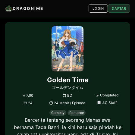
DRAGONIME
LOGIN
DAFTAR
Golden Time
ゴールデンタイム
📡
Completed
⭐
7.90
📺
BD
🏢
J.C.Staff
🎞
24
⏱
24 Menit / Episode
Comedy
Romance
Bercerita tentang seorang Mahasiswa
bernama Tada Banri, ia kini baru saja pindah ke
salah satu universitas yang ada di Tokyo. Ini