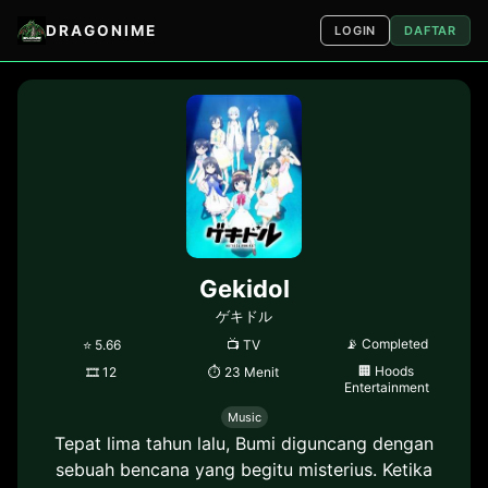
DRAGONIME
LOGIN
DAFTAR
Gekidol
ゲキドル
📡
Completed
⭐
5.66
📺
TV
🏢
Hoods
🎞
12
⏱
23 Menit
Entertainment
Music
Tepat lima tahun lalu, Bumi diguncang dengan
sebuah bencana yang begitu misterius. Ketika