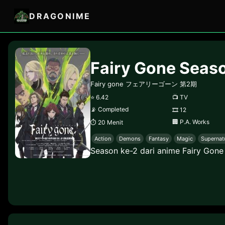
DRAGONIME
Fairy Gone Seas
Fairy gone フェアリーゴーン 第2期
⭐
6.42
📺
TV
📡
Completed
🎞
12
🏢
P.A. Works
⏱
20 Menit
Action
Demons
Fantasy
Magic
Supernat
Season ke-2 dari anime Fairy Gone