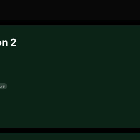
on 2
ural