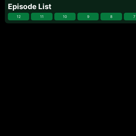
Episode List
12
11
10
9
8
7