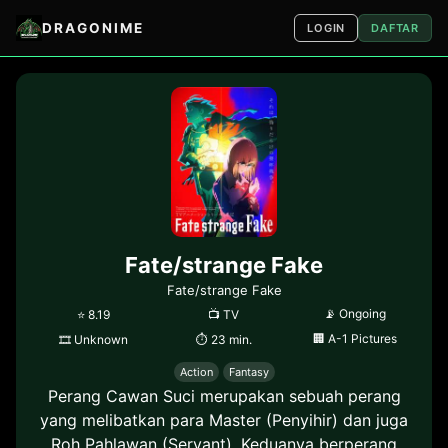
DRAGONIME
LOGIN
DAFTAR
Fate/strange Fake
Fate/strange Fake
📡
Ongoing
⭐
8.19
📺
TV
🏢
A-1 Pictures
🎞
Unknown
⏱
23 min.
Action
Fantasy
Perang Cawan Suci merupakan sebuah perang
yang melibatkan para Master (Penyihir) dan juga
Roh Pahlawan (Servant). Keduanya berperang