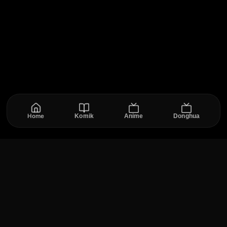
sayangnya tangan sebelah kanannya sudah tidak
ada lagi karena kejadian waktu kecil hingga
menewaskan ayahnya sendiri membuat dirinya tak
diterima menjadi prajurit. Namun ia bukanlah gadis
yang mudah menyerah, pertemuannya dengan
Kaburagi mungkin akan membuat masa depan
umat manusia berubah.
Home
Komik
Anime
Donghua