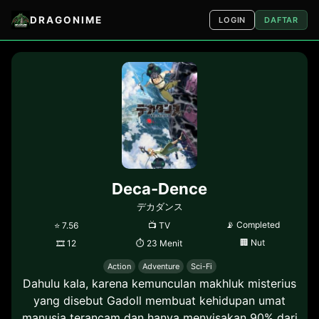
DRAGONIME
LOGIN
DAFTAR
Deca-Dence
デカダンス
📡
Completed
⭐
7.56
📺
TV
🏢
Nut
🎞
12
⏱
23 Menit
Action
Adventure
Sci-Fi
Dahulu kala, karena kemunculan makhluk misterius
yang disebut Gadoll membuat kehidupan umat
manusia terancam dan hanya menyisakan 90% dari