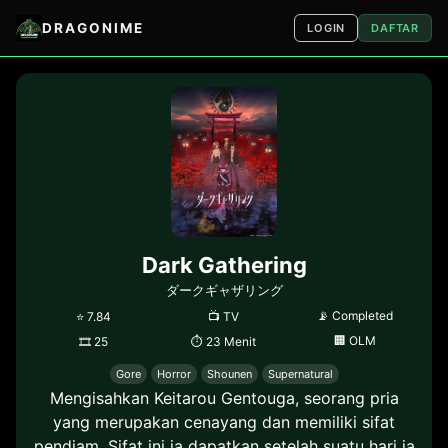
DRAGONIME
LOGIN
DAFTAR
Dark Gathering
ダークギャザリング
📡
Completed
⭐
7.84
📺
TV
🏢
OLM
🎞
25
⏱
23 Menit
Gore
Horror
Shounen
Supernatural
Mengisahkan Keitarou Gentouga, seorang pria
yang merupakan cenayang dan memiliki sifat
pendiam. Sifat ini ia dapatkan setelah suatu hari ia