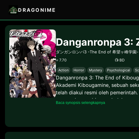
DRAGONIME
Danganronpa 3: 
ダンガンロンパ3 -The End of 希望ヶ峰学園
⭐
7.70
📺
BD
Action
Horror
Mystery
Psychological
Sc
Danganronpa 3: The End of Kibouga
Akademi Kibougamine, sebuah sekol
telah diakui resmi oleh pemerinta
namun dengan biaya sekolah yang 
Baca synopsis selengkapnya
mulai bekerja sebagai guru di Aka
berteman dengan satu sama lain da
Hinata yang berasal dari kelas C
biasa, namun suatu hari ia bertemu
menyadari, bahwa terdapat rencana