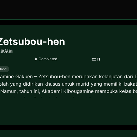
Zetsubou-hen
- 絶望編
📡
Completed
🎞
11
hool
mine Gakuen – Zetsubou-hen merupakan kelanjutan dari Da
ah yang didirikan khusus untuk murid yang memiliki bakat
h. Namun, tahun ini, Akademi Kibougamine membuka kelas 
sangat mahal. Berbeda dengan kelas Utama yang mengutama
demi Kibougamine, ia dulunya merupakan lulusan Akademi 
n mulai menyatukan mereka yang awalnya tak peduli satu sa
adangan, ia sangat menginginkan sebuah kemampuan khusus
 dengan Nanami, salah satu murid kelas Utama. Dari sinil
 besar dibalik berdirinya Akademi Kibougamine, sebuah “