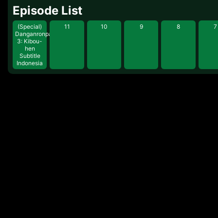
Episode List
Sejarah Umat Manusia” dimulai… To
hen
(Special)
11
10
9
8
7
Danganronpa
3: Kibou-
hen
Subtitle
Indonesia