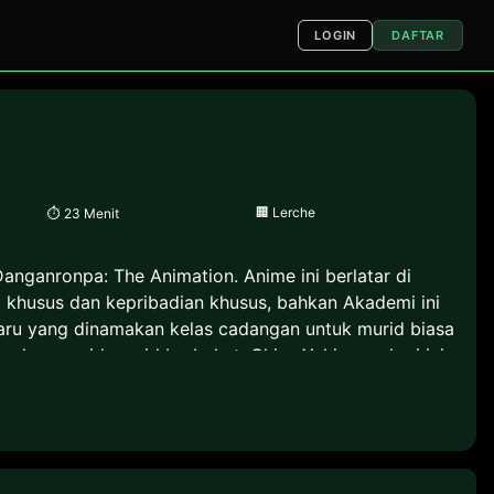
LOGIN
DAFTAR
🏢
Lerche
⏱
23 Menit
nganronpa: The Animation. Anime ini berlatar di
 khusus dan kepribadian khusus, bahkan Akademi ini
baru yang dinamakan kelas cadangan untuk murid biasa
kan murid-murid berbakat. Chisa Yukizome hari ini
Kibougamine, ia mulai mengajarkan muridnya untuk
ma lain. Di sisi lain, seorang murid bernama Hajime
, namun takdir membuatnya hanya sebagai orang
ah awal kehidupan Hajime berubah. Tak satupun yang
Tragedi Keputusasaan Paling Mengerikan Sepanjang