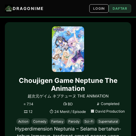
DRAGONIME
LOGIN
DAFTAR
Choujigen Game Neptune The
Animation
超次元ゲイム ネプテューヌ THE ANIMATION
📡
Completed
⭐
7.14
📺
BD
🏢
David Production
🎞
12
⏱
24 Menit / Episode
Action
Comedy
Fantasy
Parody
Sci-Fi
Supernatural
Hyperdimension Neptunia – Selama bertahun-
tahun lamanya, terdapat empat negara yang