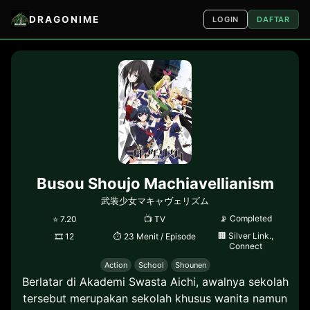
DRAGONIME
LOGIN
DAFTAR
Busou Shoujo Machiavellianism
武装少女マキャヴェリズム
📡
Completed
⭐
7.20
📺
TV
🏢
Silver Link.,
🎞
12
⏱
23 Menit / Episode
Connect
Action
School
Shounen
Berlatar di Akademi Swasta Aichi, awalnya sekolah
tersebut merupakan sekolah khusus wanita namun