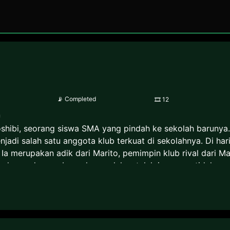
📡
Completed
🎞
12
shibi, seorang siswa SMA yang pindah ke sekolah barunya
jadi salah satu anggota klub terkuat di sekolahnya. Di h
Ia merupakan adik dari Marito, pemimpin klub rival dari M
rhadapan dengan banyak masalah setelah ia secara tidak 