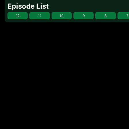
Episode List
12
11
10
9
8
7