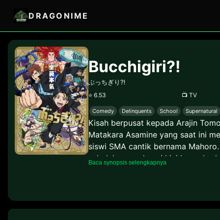
DRAGONIME
Bucchigiri?!
ぶっちぎり⁈
⭐
6.53
📺
TV
Comedy
Delinquents
School
Supernatural
Kisah berpusat kepada Arajin Tomo
Matakara Asamine yang saat ini men
siswi SMA cantik bernama Mahoro. 
sekolah yang damai kini harus be
Baca synopsis selengkapnya
Arajin bertambah kuat.