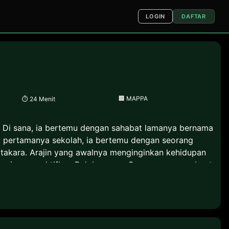
LOGIN
DAFTAR
🏢
MAPPA
⏱
24 Menit
. Di sana, ia bertemu dengan sahabat lamanya bernama
ari pertamanya sekolah, ia bertemu dengan seorang
atakara. Arajin yang awalnya menginginkan kehidupan
sengaja mengaktifkan Roh bernama Senya yang membuat