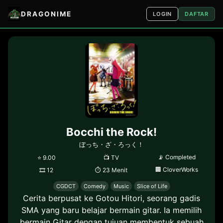
DRAGONIME
LOGIN
DAFTAR
Bocchi the Rock!
ぼっち・ざ・ろっく！
📡
Completed
⭐
9.00
📺
TV
🏢
CloverWorks
🎞
12
⏱
23 Menit
CGDCT
Comedy
Music
Slice of Life
Cerita berpusat ke Gotou Hitori, seorang gadis
SMA yang baru belajar bermain gitar. Ia memilih
bermain Gitar dengan tujuan membentuk sebuah