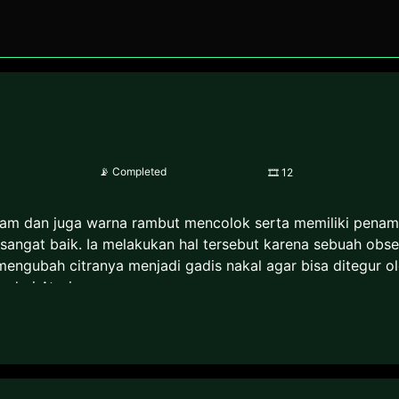
📡
Completed
🎞
12
jam dan juga warna rambut mencolok serta memiliki penampi
angat baik. Ia melakukan hal tersebut karena sebuah obsesi
 mengubah citranya menjadi gadis nakal agar bisa ditegur o
 dari Atori.