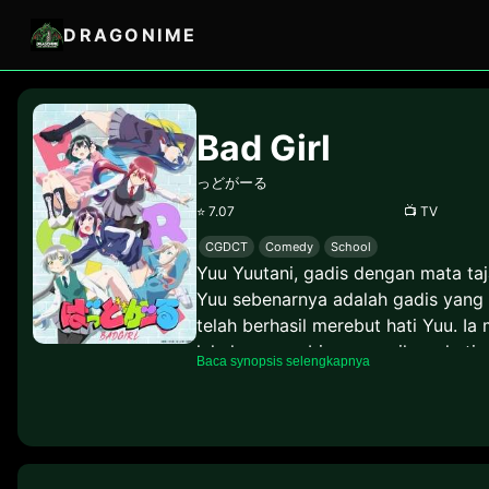
DRAGONIME
Bad Girl
っどがーる
⭐
7.07
📺
TV
CGDCT
Comedy
School
Yuu Yuutani, gadis dengan mata ta
Yuu sebenarnya adalah gadis yang s
telah berhasil merebut hati Yuu. Ia
lakukan agar bisa menarik perhatian
Baca synopsis selengkapnya