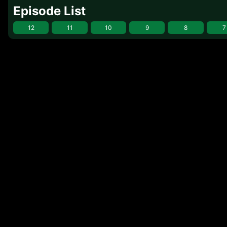
Episode List
12
11
10
9
8
7