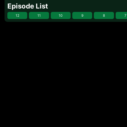
Episode List
12
11
10
9
8
7