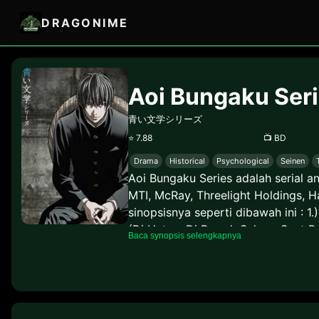
DRAGONIME
Aoi Bungaku Ser
青い文学シリーズ
⭐
7.88
📺
BD
Drama
Historical
Psychological
Seinen
Aoi Bungaku Series adalah serial a
MTI, McRay, Threelight Holdings, H
sinopsisnya seperti dibawah ini : 
(Di Hutan, Di Bawah Sakura Saat Pu
Baca synopsis selengkapnya
Hashire,Melos!) (larilah,Melos!), 
6.) Jigoku Hen (Pemandangan Nera