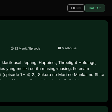
LOGIN
DAFTAR
🏢
Madhouse
⏱
22 Menit / Episode
 klasik asal Jepang. Happinet, Threelight Holdings,
ies yang meiliki cerita masing-masing. Ke enam
i (episode 1 – 4) 2.) Sakura no Mori no Mankai no Shita
 karya Natsume Souseki (episode 7 -8) 4.)
g Laba-Laba), karya Ryuunosuke Akutagawa (episode 11)