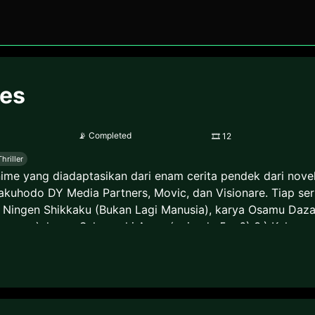
ies
📡
Completed
🎞
12
Thriller
nime yang diadaptasikan dari enam cerita pendek dari novel
akuhodo DY Media Partners, Movic, dan Visionare. Tiap ser
1.) Ningen Shikkaku (Bukan Lagi Manusia), karya Osamu Daza
rnama), karya Sakaguchi Ango (episode 5 – 6) 3.) Kokoro,
karya Osamu Dazai (episode 9 – 10) 5.) Kumo no lto (Benan
ka), karya Ryuunosuke Akutagawa (epsisode 12)