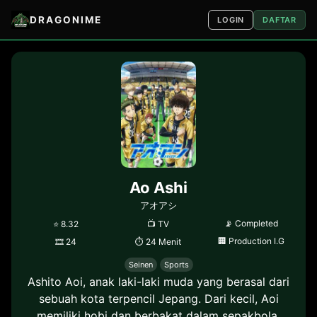
DRAGONIME
LOGIN
DAFTAR
Ao Ashi
アオアシ
📡
Completed
⭐
8.32
📺
TV
🏢
Production I.G
🎞
24
⏱
24 Menit
Seinen
Sports
Ashito Aoi, anak laki-laki muda yang berasal dari
sebuah kota terpencil Jepang. Dari kecil, Aoi
memiliki hobi dan berbakat dalam sepakbola.