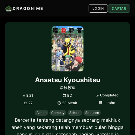
DRAGONIME
LOGIN
DAFTAR
Ansatsu Kyoushitsu
暗殺教室
📡
Completed
⭐
8.21
📺
BD
🏢
Lerche
🎞
22
⏱
23 Menit
Action
Comedy
School
Shounen
Bercerita tentang datangnya seorang makhluk
aneh yang sekarang telah membuat bulan hingga
hancur lebih dari setengah bagian. Setelah ia