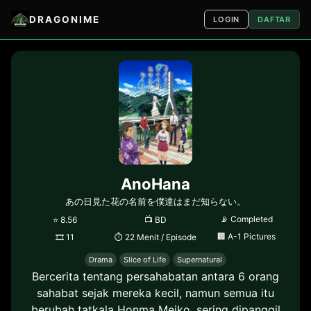
DRAGONIME
LOGIN
DAFTAR
AnoHana
あの日見た花の名前を僕達はまだ知らない。
📡
Completed
⭐
8.56
📺
BD
🏢
A-1 Pictures
🎞
11
⏱
22 Menit / Episode
Drama
Slice of Life
Supernatural
Bercerita tentang persahabatan antara 6 orang
sahabat sejak mereka kecil, namun semua itu
berubah tatkala Honma Meiko, sering dipanggil