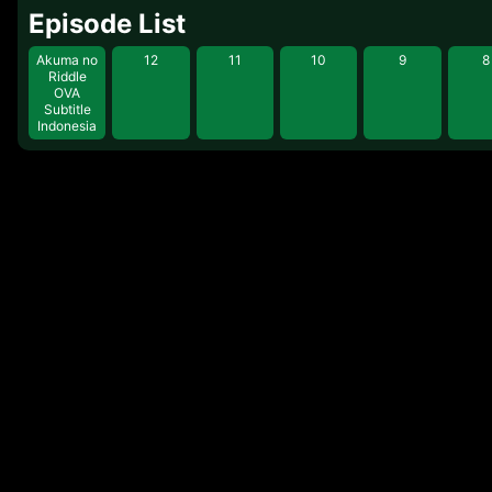
Episode List
menyelesaikan misinya akan memena
siapa yang akan terbunuh?
Akuma no
12
11
10
9
8
Riddle
OVA
Subtitle
Indonesia