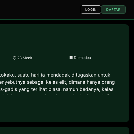
LOGIN
DAFTAR
🏢
Diomedea
⏱
23 Menit
tokaku, suatu hari ia mendadak ditugaskan untuk
nyebutnya sebagai kelas elit, dimana hanya orang
is-gadis yang terlihat biasa, namun bedanya, kelas
 adalah seorang pembunuh, mereka berkumpul disana
mbunuh seorang gadis bernama Ichinose Haru, namun
h lainnya, apa yang sebenarnya terjadi? kenapa tokaku
imana para cerita romantis para gadis seperti
ut seperti mereka membunuh satu sama lain, yaitu
rang dikelas mereka, dan siapa yang paling cepat