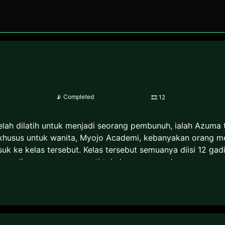
📡
Completed
🎞
12
elah dilatih untuk menjadi seorang pembunuh, ialah Azuma 
khusus untuk wanita, Myojo Academi, kebanyakan orang me
uk ke kelas tersebut. Kelas tersebut semuanya diisi 12 gad
ra gadis yang sama seperti tokaku, yap, mereka semuanya
n. Disana Tokaku yang seharusnya ikut bersaing untuk me
tokaku justru berbalik untuk melindungi haru dari pembunu
gkin terlihat dari genrenya adalah School dan Shoujo Ai, d
a, ini adalah cerita dimana para gadis yang cantik dan im
mua memiliki misi, yaitu ditugaskan untuk membunuh seseo