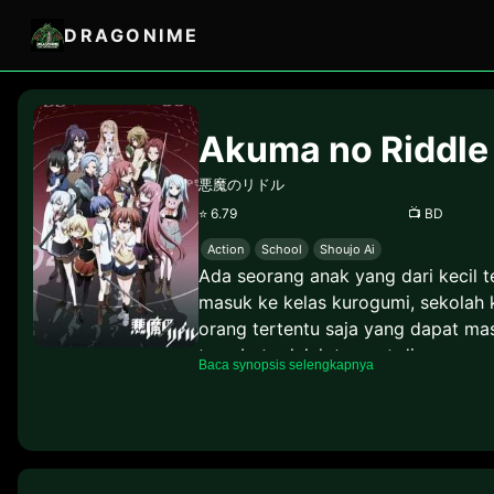
DRAGONIME
Akuma no Riddle
悪魔のリドル
⭐
6.79
📺
BD
Action
School
Shoujo Ai
Ada seorang anak yang dari kecil t
masuk ke kelas kurogumi, sekolah 
orang tertentu saja yang dapat mas
tersebut adalah tempat dimana pa
Baca synopsis selengkapnya
untuk mengikuti sebuah perlombaa
saat mengikuti perlombaan disana, 
malah memilih melindungi haru? Mun
biasanya, namun sama sekali berbed
adalah Akuma no Riddle. Mereka se