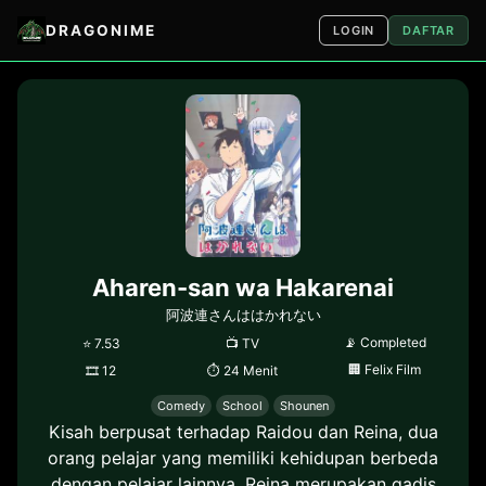
DRAGONIME
LOGIN
DAFTAR
Aharen-san wa Hakarenai
阿波連さんははかれない
📡
Completed
⭐
7.53
📺
TV
🏢
Felix Film
🎞
12
⏱
24 Menit
Comedy
School
Shounen
Kisah berpusat terhadap Raidou dan Reina, dua
orang pelajar yang memiliki kehidupan berbeda
dengan pelajar lainnya. Reina merupakan gadis